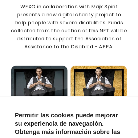
WEXO in collaboration with Majk Spirit
presents a new digital charity project to
help people with severe disabilities. Funds
collected from the auction of this NFT will be
distributed to support the Association of
Assistance to the Disabled - APPA.
Permitir las cookies puede mejorar
MajkSpiritCrew
MajkSpiritGold
Vendido
su experiencia de navegación.
Creador
Precio actual
Creador
Precio actual
Obtenga más información sobre las
MajkSpirit
50
EUR
MajkSpirit
Vendido