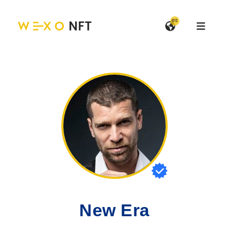
es
Open ma
New Era